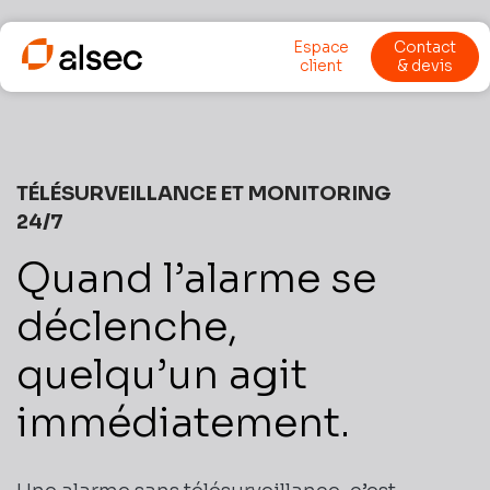
Espace
Contact
client
& devis
TÉLÉSURVEILLANCE ET MONITORING
24/7
Quand l’alarme se
déclenche,
quelqu’un agit
immédiatement.